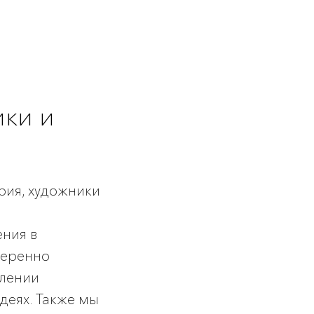
ики и
ория, художники
ения в
веренно
влении
деях. Также мы