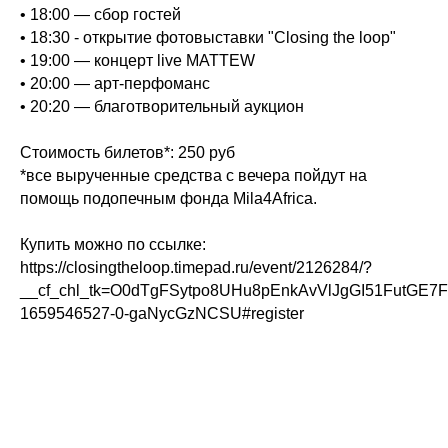
• 18:00 — сбор гостей
• 18:30 - открытие фотовыставки "Closing the loop"
• 19:00 — концерт live MATTEW
• 20:00 — арт-перфоманс
• 20:20 — благотворительный аукцион
Стоимость билетов*: 250 руб
*все вырученные средства с вечера пойдут на
помощь подопечным фонда Mila4Africa.
Купить можно по ссылке:
https://closingtheloop.timepad.ru/event/2126284/?
__cf_chl_tk=O0dTgFSytpo8UHu8pEnkAvVlJgGI51FutGE7
1659546527-0-gaNycGzNCSU#register